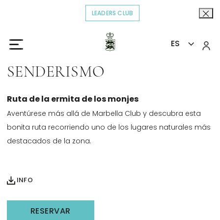
LEADERS CLUB
OPENS IN A NEW TAB.
ES
Inicio
Agenda
Senderismo
>
>
SENDERISMO
Ruta de la ermita de los monjes
Aventúrese más allá de Marbella Club y descubra esta
bonita ruta recorriendo uno de los lugares naturales más
destacados de la zona.
OPENS IN A NEW TAB.
INFO
RESERVAR