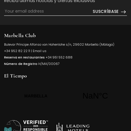
Reciba últimas noticias y ofertas exclusivas
SUSCRÍBASE
Marbella Club
Bulevar Príncipe Alfonso von Hohenlohe s/n, 29602 Marbella (Málaga)
Opens in a
+34 952 82 22 11
|
Email us
Reserva en restaurantes
+34 951 552 688
Número de Registro
H/MA/00067
El Tiempo
Opens in a new t