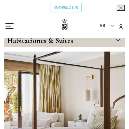
LEADERS CLUB
OPENS IN A NEW TAB.
ES
Inicio
Estancias
Junior Suite
>
>
Habitaciones & Suites