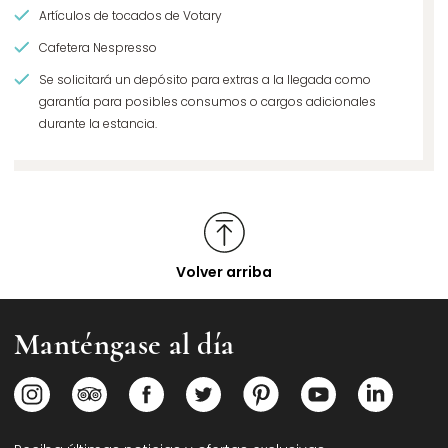
Artículos de tocados de Votary
Cafetera Nespresso
Se solicitará un depósito para extras a la llegada como
garantía para posibles consumos o cargos adicionales
durante la estancia.
Volver arriba
Manténgase al día
Opens in a new tab.
Opens in a new tab.
Opens in a new tab.
Opens in a new tab.
Opens in a new tab.
Opens in a new
Opens i