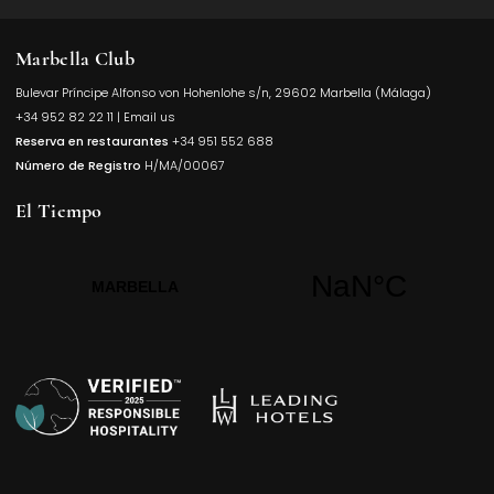
Marbella Club
Bulevar Príncipe Alfonso von Hohenlohe s/n, 29602 Marbella (Málaga)
Opens in a
+34 952 82 22 11
|
Email us
Reserva en restaurantes
+34 951 552 688
Número de Registro
H/MA/00067
El Tiempo
Opens in a new t