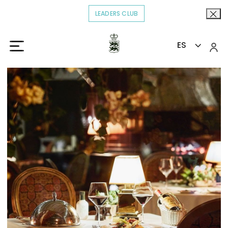
LEADERS CLUB
OPENS IN A NEW TAB.
ES
Inicio
Gastro
El Grill
>
>