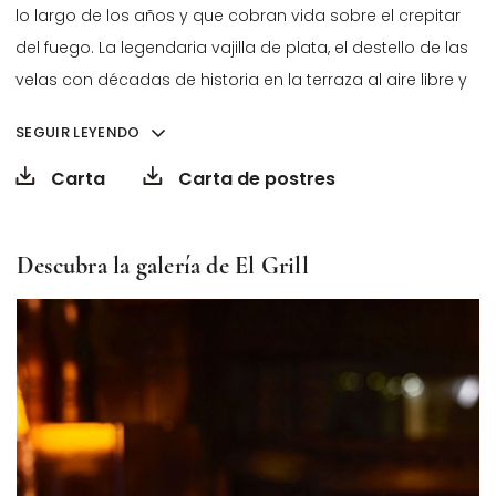
lo largo de los años y que cobran vida sobre el crepitar
del fuego. La legendaria vajilla de plata, el destello de las
velas con décadas de historia en la terraza al aire libre y
el balanceo de los pinos majestuosos complementan la
SEGUIR LEYENDO
exquisita y cautivadora cocina.
Opens in a new tab.
Opens in a new ta
Carta
Carta de postres
Nos encantaría que disfruten de su visita en un ambiente
cuidado y agradable. Para ello, les pedimos con amabilidad
Descubra la galería de El Grill
respetar nuestro código de vestimenta:
• No se permite el uso de pantalón corto, camisetas ni ropa
deportiva.
• No está permitido el acceso con calzado deportivo o
sandalias.
• Se recomienda vestir con pantalón largo, camisa, blusa o
vestido apropiado.