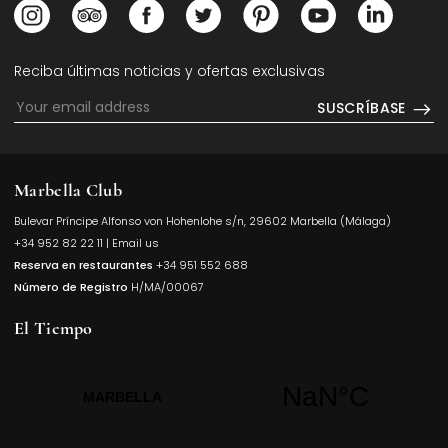
Opens in a new tab.
Opens in a new tab.
Opens in a new tab.
Opens in a new tab.
Opens in a new tab.
Opens in a new
Opens i
Reciba últimas noticias y ofertas exclusivas
SUSCRÍBASE
Marbella Club
Bulevar Príncipe Alfonso von Hohenlohe s/n, 29602 Marbella (Málaga)
Opens in a
+34 952 82 22 11
|
Email us
Reserva en restaurantes
+34 951 552 688
Número de Registro
H/MA/00067
El Tiempo